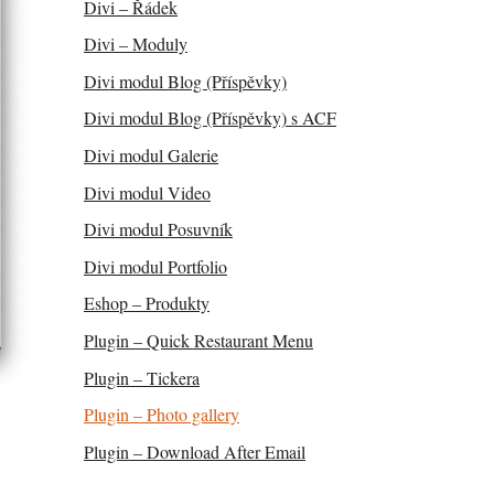
Divi – Řádek
Divi – Moduly
Divi modul Blog (Příspěvky)
Divi modul Blog (Příspěvky) s ACF
Divi modul Galerie
Divi modul Video
Divi modul Posuvník
Divi modul Portfolio
Eshop – Produkty
Plugin – Quick Restaurant Menu
Plugin – Tickera
Plugin – Photo gallery
Plugin – Download After Email