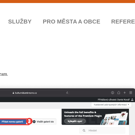
SLUŽBY
PRO MĚSTA A OBCE
REFER
Team.