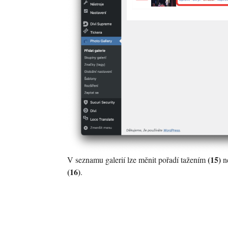
(15)
V seznamu galerií lze měnit pořadí tažením
ne
(16)
.