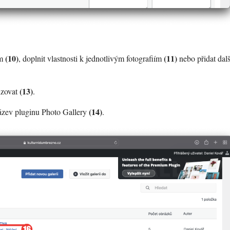
(10)
(11)
ím
, doplnit vlastnosti k jednotlivým fotografiím
nebo přidat dalš
(13)
lizovat
.
(14)
název pluginu Photo Gallery
.