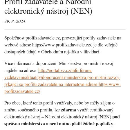
Profil zadavatele a Národní
elektronický nástroj (NEN)
29. 8. 2024
Společnost profilzadavatele.cz, provozující profily zadavatele na
webové adrese https://www.profilzadavatele.cz/, je dle veřejně
dostupných údajů v Obchodním rejstříku v likvidaci.
Více informací a doporučení Ministerstva pro místní rozvoj
najdete na adrese
http://portal-vz.cz/info-forum-
vzdelavani/aktuality/doporuceni-ministerstva-pro-mistni-rozvoj-
tykajici-se-profilu-zadavatele-na-internetove-adrese-https-www-
profilzadavatele-cz/
Pro obce, které tento profil využívaly, nebo by měly zájem o
zdarma
změnu současného profilu, lze
využít certifikovaný
pod
elektronický nástroj – Národní elektronický nástroj (NEN)
správou ministerstva
není nutno platit žádné poplatky
a
.